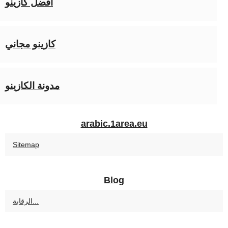
أفضل كازينو
كازينو مجاني
مدونة الكازينو
arabic.1area.eu
Sitemap
Blog
الرقابة...